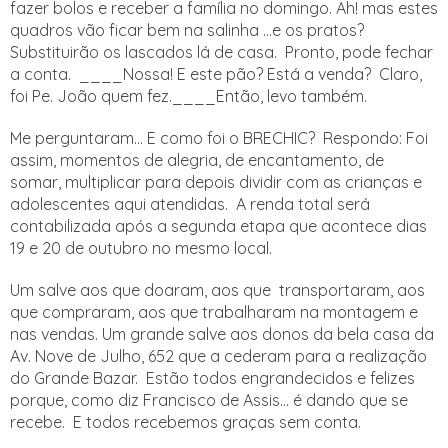
fazer bolos e receber a família no domingo. Ah! mas estes
quadros vão ficar bem na salinha ...e os pratos?
Substituirão os lascados lá de casa. Pronto, pode fechar
a conta. ____Nossa! E este pão? Está a venda? Claro,
foi Pe. João quem fez.____Então, levo também.
Me perguntaram... E como foi o BRECHIC? Respondo: Foi
assim, momentos de alegria, de encantamento, de
somar, multiplicar para depois dividir com as crianças e
adolescentes aqui atendidas. A renda total será
contabilizada após a segunda etapa que acontece dias
19 e 20 de outubro no mesmo local.
Um salve aos que doaram, aos que transportaram, aos
que compraram, aos que trabalharam na montagem e
nas vendas. Um grande salve aos donos da bela casa da
Av. Nove de Julho, 652 que a cederam para a realização
do Grande Bazar. Estão todos engrandecidos e felizes
porque, como diz Francisco de Assis... é dando que se
recebe. E todos recebemos graças sem conta.