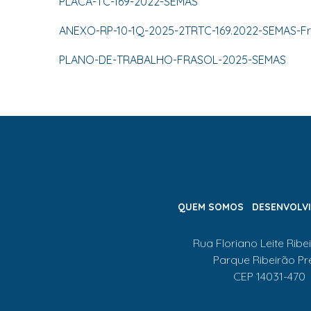
PLACA-TC-169-2022-SEMAS
ANEXO-RP-10-1Q-2025-2TRTC-169.2022-SEMAS-Fr
PLANO-DE-TRABALHO-FRASOL-2025-SEMAS
QUEM SOMOS
DESENVOLV
Rua Floriano Leite Ribei
Parque Ribeirão Pr
CEP 14031-470