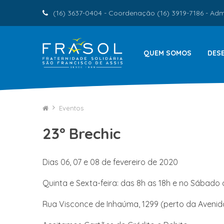
(16) 3637-0404 - Coordenação (16) 3919-7186 - Admi
QUEM SOMOS
DES
Eventos
23º Brechic
Dias 06, 07 e 08 de fevereiro de 2020
Quinta e Sexta-feira: das 8h as 18h e no Sábado 
Rua Visconce de Inhaúma, 1299 (perto da Avenid